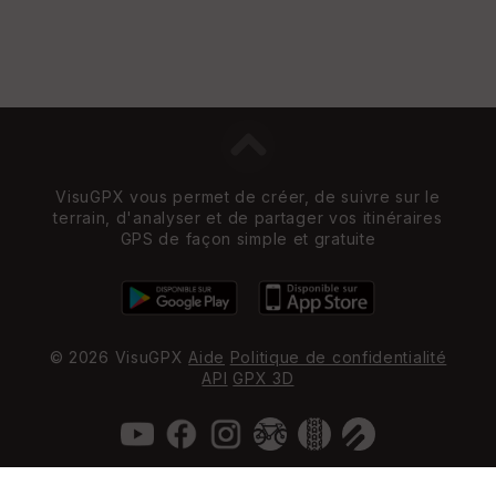
VisuGPX vous permet de créer, de suivre sur le
terrain, d'analyser et de partager vos itinéraires
GPS de façon simple et gratuite
© 2026 VisuGPX
Aide
Politique de confidentialité
API
GPX 3D