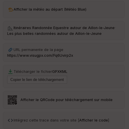
ar
Afficher la météo au départ (Météo Blue)
ri
v
é
e
Itinéraires Randonnée Equestre autour de
Aillon-le-Jeune
·
Les plus belles randonnées autour de Aillon-le-Jeune
C
ou
le
URL permanente de la page
ur
https://www.visugpx.com/Fq6Uvirp2x
Télécharger le fichier
GPX
KML
Ep
ai
ss
eu
r
Afficher le QRCode pour téléchargement sur mobile
Tr
an
Intégrez cette trace dans votre site [
Afficher le code
]
sp