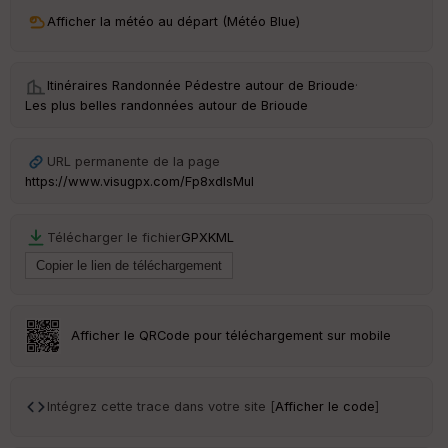
ri
v
Afficher la météo au départ (Météo Blue)
é
e
Itinéraires Randonnée Pédestre autour de
Brioude
·
C
Les plus belles randonnées autour de Brioude
ou
le
ur
URL permanente de la page
https://www.visugpx.com/Fp8xdlsMuI
Télécharger le fichier
GPX
KML
Ep
ai
ss
eu
r
Afficher le QRCode pour téléchargement sur mobile
Tr
an
sp
Intégrez cette trace dans votre site [
Afficher le code
]
ar
en