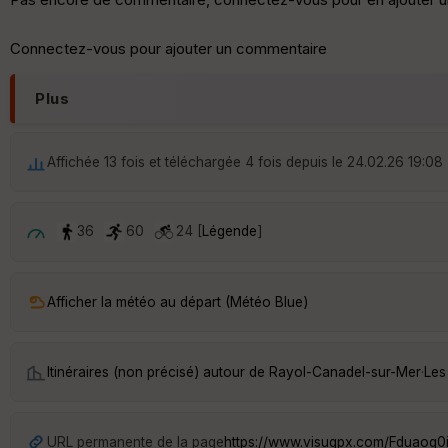
Connectez-vous pour ajouter un commentaire
Plus
Affichée 13 fois et téléchargée 4 fois depuis le 24.02.26 19:08
36
60
24 [
Légende
]
Afficher la météo au départ (Météo Blue)
Itinéraires (non précisé) autour de
Rayol-Canadel-sur-Mer
·
Les
URL permanente de la page
https://www.visugpx.com/Fduaog0