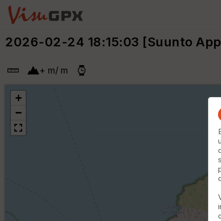
2026-02-24 18:15:03 [Suunto App
+
m
/
m
+
−