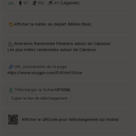
t
57
105
40 [
Légende
]
ar
ri
v
Afficher la météo au départ (Météo Blue)
é
e
Itinéraires Randonnée Pédestre autour de
Cabasse
·
C
Les plus belles randonnées autour de Cabasse
ou
le
ur
URL permanente de la page
https://www.visugpx.com/FU0VmYXUza
Télécharger le fichier
GPX
KML
Ep
ai
ss
eu
r
Afficher le QRCode pour téléchargement sur mobile
Tr
an