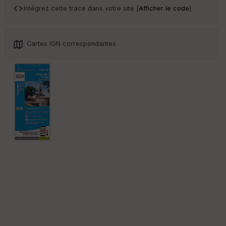
sp
Intégrez cette trace dans votre site [
Afficher le code
]
ar
en
ce
Cartes IGN correspondantes
Po
int
illé
s
S
e
n
s
St
re
et
Vi
e
w