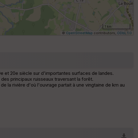
tu
re
I
G
1 km
N
©
OpenStreetMap
contributors,
ODbL 1.0
Af
fic
he
r
d
é
e et 20e siècle sur d'importantes surfaces de landes.
p
 des principaux ruisseaux traversant la forêt.
ar
e la rivière d'où l'ouvrage partait à une vingtaine de km au
t
ar
ri
v
é
e
C