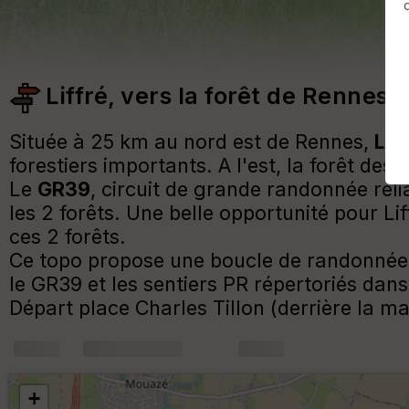
Liffré, vers la forêt de Rennes
Située à 25 km au nord est de Rennes,
Lif
forestiers importants. A l'est, la forêt des
Le
GR39
, circuit de grande randonnée rel
les 2 forêts. Une belle opportunité pour Li
ces 2 forêts.
Ce topo propose une boucle de randonnée v
le GR39 et les sentiers PR répertoriés dans 
Départ place Charles Tillon (derrière la ma
+
m
+