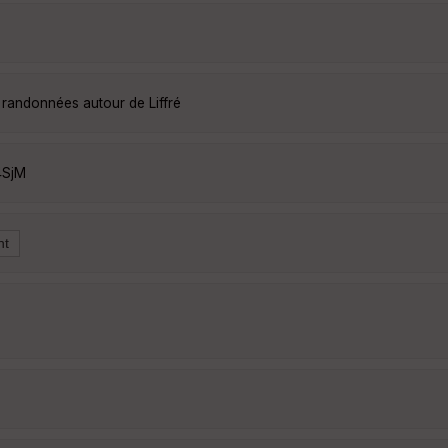
s randonnées autour de Liffré
4SjM