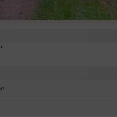
n.
:47