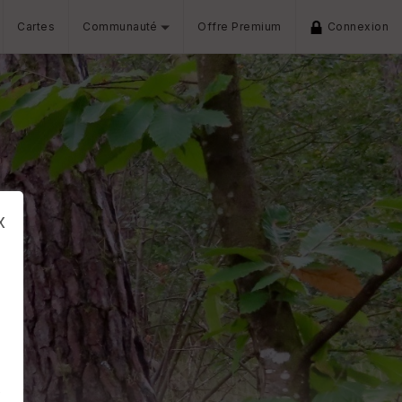
Cartes
Communauté
Offre Premium
Connexion
x
s