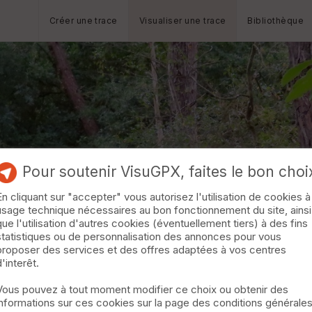
Créer une trace
Visualiser une trace
Bibliothèque
Pour soutenir VisuGPX, faites le bon choi
En cliquant sur "accepter" vous autorisez l'utilisation de cookies à
usage technique nécessaires au bon fonctionnement du site, ainsi
que l'utilisation d'autres cookies (éventuellement tiers) à des fins
statistiques ou de personnalisation des annonces pour vous
proposer des services et des offres adaptées à vos centres
d'interêt.
Vous pouvez à tout moment modifier ce choix ou obtenir des
informations sur ces cookies sur la page des conditions générale