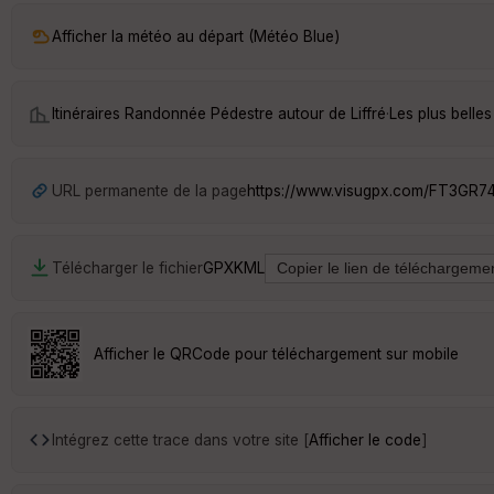
Afficher la météo au départ (Météo Blue)
Itinéraires Randonnée Pédestre autour de
Liffré
·
Les plus belle
URL permanente de la page
https://www.visugpx.com/FT3GR7
Télécharger le fichier
GPX
KML
Afficher le QRCode pour téléchargement sur mobile
Intégrez cette trace dans votre site [
Afficher le code
]