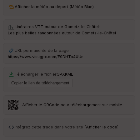
ri
v
Afficher la météo au départ (Météo Blue)
é
e
Itinéraires VTT autour de
Gometz-le-Châtel
·
C
Les plus belles randonnées autour de Gometz-le-Châtel
ou
le
ur
URL permanente de la page
https://www.visugpx.com/F9DHTp4XUn
Télécharger le fichier
GPX
KML
Ep
ai
ss
eu
r
Afficher le QRCode pour téléchargement sur mobile
Tr
an
sp
Intégrez cette trace dans votre site [
Afficher le code
]
ar
en