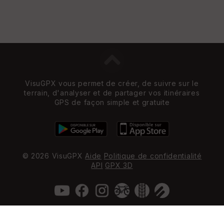
VisuGPX vous permet de créer, de suivre sur le
terrain, d'analyser et de partager vos itinéraires
GPS de façon simple et gratuite
© 2026 VisuGPX
Aide
Politique de confidentialité
API
GPX 3D