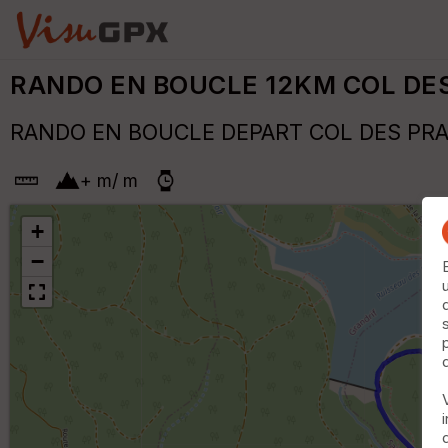
RANDO EN BOUCLE 12KM COL DE
RANDO EN BOUCLE DEPART COL DES PR
+
m
/
m
+
−