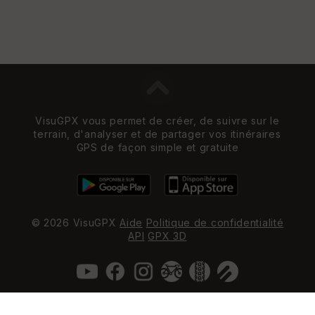
VisuGPX vous permet de créer, de suivre sur le
terrain, d'analyser et de partager vos itinéraires
GPS de façon simple et gratuite
© 2026 VisuGPX
Aide
Politique de confidentialité
API
GPX 3D