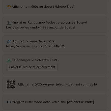
ri
v
Afficher la météo au départ (Météo Blue)
é
e
Itinéraires Randonnée Pédestre autour de
Sospel
·
C
Les plus belles randonnées autour de Sospel
ou
le
ur
URL permanente de la page
https://www.visugpx.com/Ers5LMtySG
Télécharger le fichier
GPX
KML
Ep
ai
ss
eu
r
Afficher le QRCode pour téléchargement sur mobile
Tr
an
sp
Intégrez cette trace dans votre site [
Afficher le code
]
ar
en