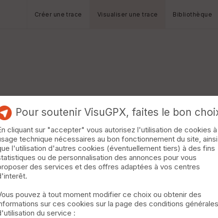
Créer une trace
Visualiser une trace
Bibliothèque
Pour soutenir VisuGPX, faites le bon choi
En cliquant sur "accepter" vous autorisez l'utilisation de cookies à
usage technique nécessaires au bon fonctionnement du site, ainsi
que l'utilisation d'autres cookies (éventuellement tiers) à des fins
statistiques ou de personnalisation des annonces pour vous
proposer des services et des offres adaptées à vos centres
d'interêt.
Vous pouvez à tout moment modifier ce choix ou obtenir des
informations sur ces cookies sur la page des conditions générale
d'utilisation du service :