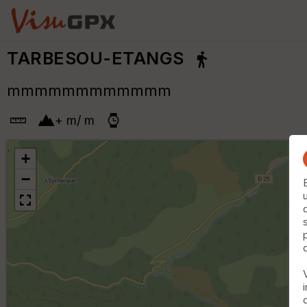
TARBESOU-ETANGS
mmmmmmmmmmmm
+
m
/
m
+
−