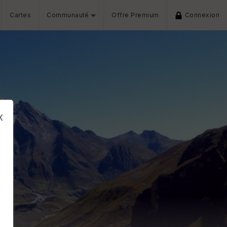
Cartes
Communauté
Offre Premium
Connexion
x
s