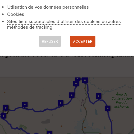
Utilisation de vos données personnelles
Cookies
Sites tiers succeptibles d'utiliser des cookies ou autres
méthodes de tracking
r
REFUSER
ACCEPTER
our
, a captivating route for all hiking enthu
nforgettable adventure amidst stunning land