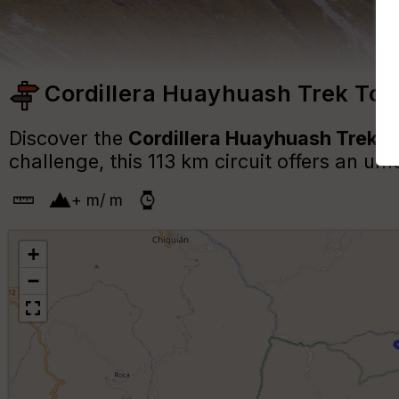
Cordillera Huayhuash Trek Tou
Discover the
Cordillera Huayhuash Trek T
challenge, this 113 km circuit offers an u
+
m
/
m
+
−