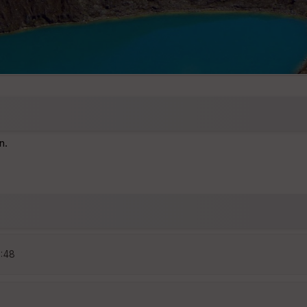
n.
6:48