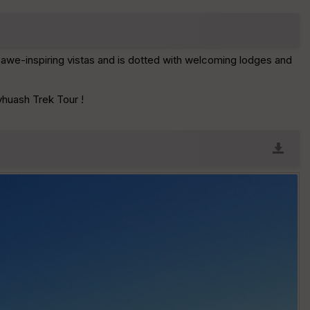
v
é
e
s awe-inspiring vistas and is dotted with welcoming lodges and
Fil
tr
e
yhuash Trek Tour !
P
OI
C
ou
le
ur
E
pa
is