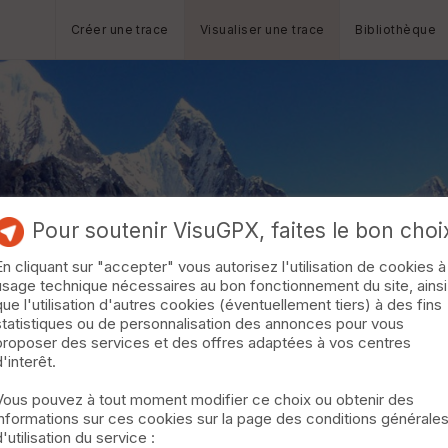
Créer une trace
Visualiser une trace
Bibliothèque
Pour soutenir VisuGPX, faites le bon choi
En cliquant sur "accepter" vous autorisez l'utilisation de cookies à
usage technique nécessaires au bon fonctionnement du site, ainsi
que l'utilisation d'autres cookies (éventuellement tiers) à des fins
statistiques ou de personnalisation des annonces pour vous
proposer des services et des offres adaptées à vos centres
d'interêt.
Vous pouvez à tout moment modifier ce choix ou obtenir des
informations sur ces cookies sur la page des conditions générale
d'utilisation du service :