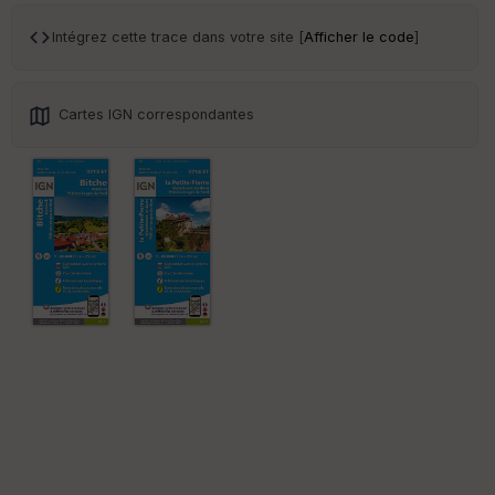
ce
Intégrez cette trace dans votre site [
Afficher le code
]
Po
int
illé
Cartes IGN correspondantes
s
S
e
n
s
St
re
et
Vi
e
w