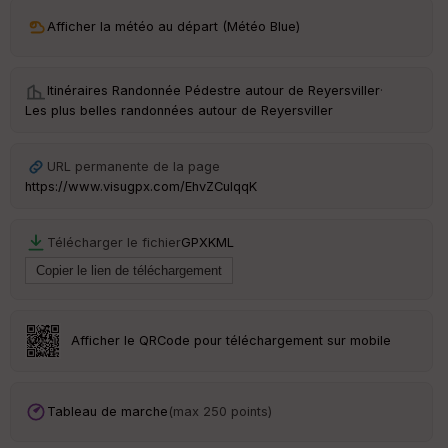
ri
v
Afficher la météo au départ (Météo Blue)
é
e
Itinéraires Randonnée Pédestre autour de
Reyersviller
·
C
Les plus belles randonnées autour de Reyersviller
ou
le
ur
URL permanente de la page
https://www.visugpx.com/EhvZCulqqK
Télécharger le fichier
GPX
KML
Ep
ai
ss
eu
r
Afficher le QRCode pour téléchargement sur mobile
Tr
an
sp
Tableau de marche
(max 250 points)
ar
en