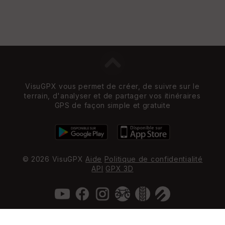
VisuGPX vous permet de créer, de suivre sur le
terrain, d'analyser et de partager vos itinéraires
GPS de façon simple et gratuite
© 2026 VisuGPX
Aide
Politique de confidentialité
API
GPX 3D