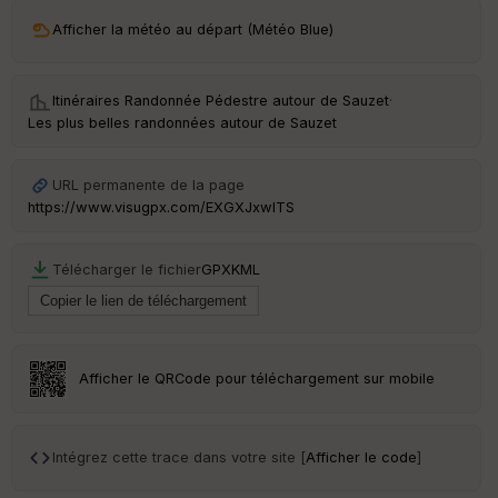
ri
v
Afficher la météo au départ (Météo Blue)
é
e
Itinéraires Randonnée Pédestre autour de
Sauzet
·
C
Les plus belles randonnées autour de Sauzet
ou
le
ur
URL permanente de la page
https://www.visugpx.com/EXGXJxwlTS
Télécharger le fichier
GPX
KML
Ep
ai
ss
eu
r
Afficher le QRCode pour téléchargement sur mobile
Tr
an
sp
Intégrez cette trace dans votre site [
Afficher le code
]
ar
en