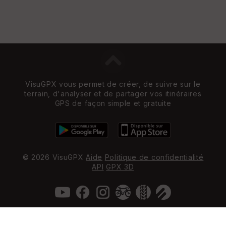
VisuGPX vous permet de créer, de suivre sur le
terrain, d'analyser et de partager vos itinéraires
GPS de façon simple et gratuite
© 2026 VisuGPX
Aide
Politique de confidentialité
API
GPX 3D