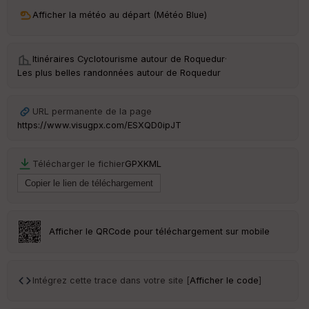
ri
v
Afficher la météo au départ (Météo Blue)
é
e
Itinéraires Cyclotourisme autour de
Roquedur
·
C
Les plus belles randonnées autour de Roquedur
ou
le
ur
URL permanente de la page
https://www.visugpx.com/ESXQD0ipJT
Télécharger le fichier
GPX
KML
Ep
ai
ss
eu
r
Afficher le QRCode pour téléchargement sur mobile
Tr
an
sp
Intégrez cette trace dans votre site [
Afficher le code
]
ar
en