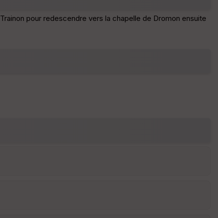
d
é
 Trainon pour redescendre vers la chapelle de Dromon ensuite
p
ar
t
ar
ri
v
é
e
C
ou
le
ur
E
pa
is