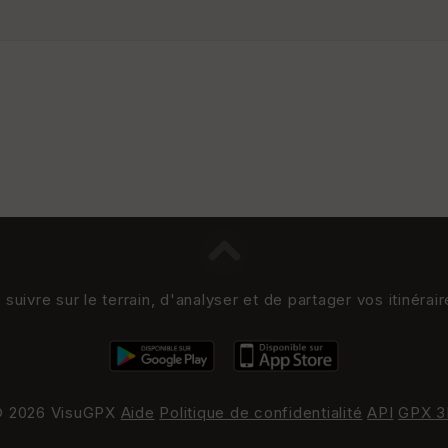
uivre sur le terrain, d'analyser et de partager vos itinérai
 2026 VisuGPX
Aide
Politique de confidentialité
API
GPX 3