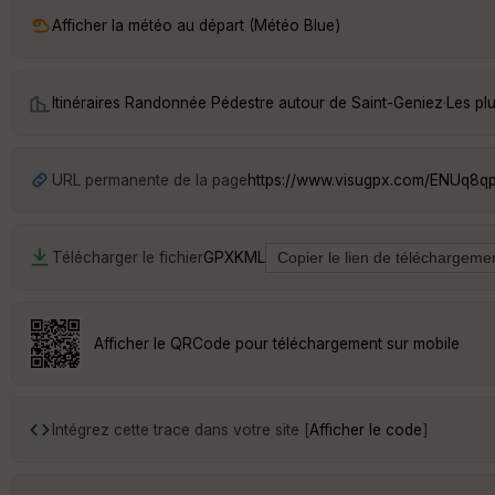
Afficher la météo au départ (Météo Blue)
Itinéraires Randonnée Pédestre autour de
Saint-Geniez
·
Les pl
URL permanente de la page
https://www.visugpx.com/ENUq8q
Télécharger le fichier
GPX
KML
Afficher le QRCode pour téléchargement sur mobile
Intégrez cette trace dans votre site [
Afficher le code
]