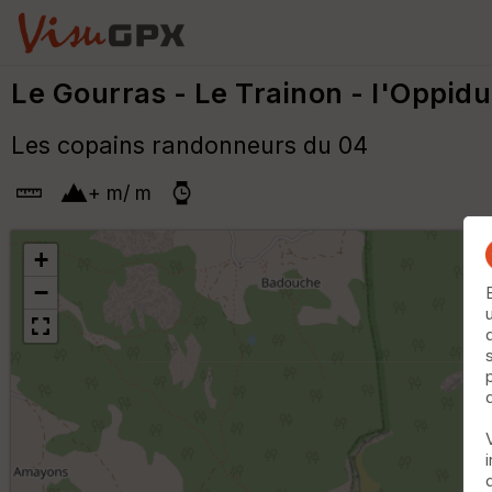
Le Gourras - Le Trainon - l'Oppi
Les copains randonneurs du 04
+
m
/
m
+
−