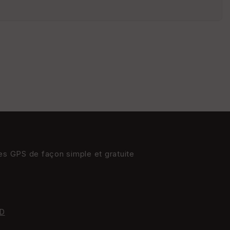
St
re
et
Vi
e
w
res GPS de façon simple et gratuite
D