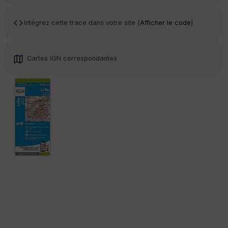
ar
en
ce
Intégrez cette trace dans votre site [
Afficher le code
]
Po
int
Cartes IGN correspondantes
illé
s
S
e
n
s
St
re
et
Vi
e
w