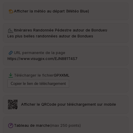
ar
Afficher la météo au départ (Météo Blue)
ri
v
é
e
Itinéraires Randonnée Pédestre autour de
Bondues
·
Les plus belles randonnées autour de Bondues
C
ou
le
URL permanente de la page
ur
https://www.visugpx.com/EJN881T4S7
Télécharger le fichier
GPX
KML
Ep
ai
ss
eu
r
Afficher le QRCode pour téléchargement sur mobile
Tr
an
Tableau de marche
(max 250 points)
sp