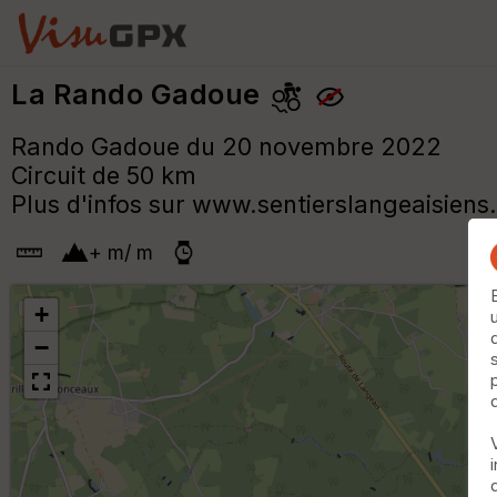
La Rando Gadoue
Rando Gadoue du 20 novembre 2022
Circuit de 50 km
Plus d'infos sur www.sentierslangeaisiens.
+
m
/
m
+
−