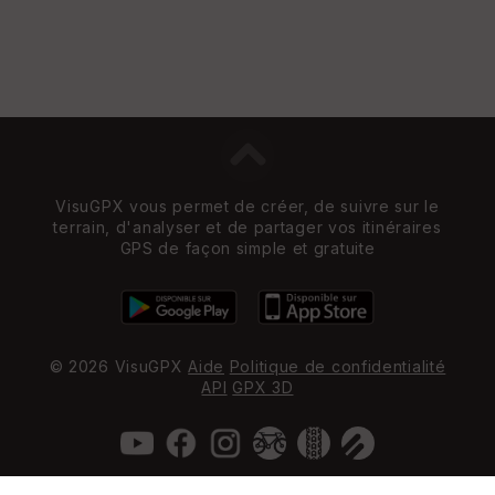
VisuGPX vous permet de créer, de suivre sur le
terrain, d'analyser et de partager vos itinéraires
GPS de façon simple et gratuite
© 2026 VisuGPX
Aide
Politique de confidentialité
API
GPX 3D