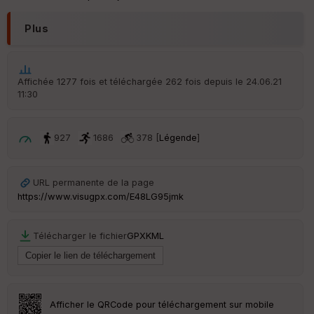
Po
int
Plus
illé
s
Affichée 1277 fois et téléchargée 262 fois depuis le 24.06.21
S
e
11:30
n
s
927
1686
378 [
Légende
]
St
re
et
URL permanente de la page
Vi
https://www.visugpx.com/E48LG95jmk
e
w
Télécharger le fichier
GPX
KML
Afficher le QRCode pour téléchargement sur mobile