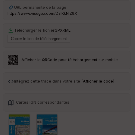
URL permanente de la page
Ep
https://www.visugpx.com/DzIKkNiZ9X
ai
ss
eu
Télécharger le fichier
GPX
KML
r
Tr
an
sp
Afficher le QRCode pour téléchargement sur mobile
ar
en
ce
Intégrez cette trace dans votre site [
Afficher le code
]
Po
int
illé
Cartes IGN correspondantes
s
S
e
n