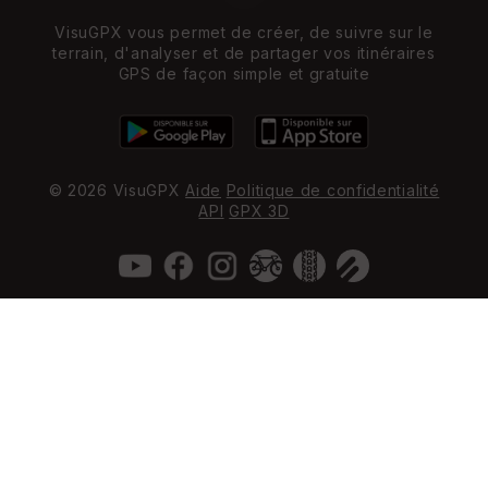
VisuGPX vous permet de créer, de suivre sur le
terrain, d'analyser et de partager vos itinéraires
GPS de façon simple et gratuite
© 2026 VisuGPX
Aide
Politique de confidentialité
API
GPX 3D