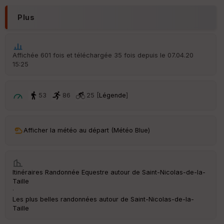
N
Plus
Aff
ic
he
r
Affichée 601 fois et téléchargée 35 fois depuis le 07.04.20
d
15:25
é
p
ar
t
53
86
25 [
Légende
]
ar
ri
v
Afficher la météo au départ (Météo Blue)
é
e
C
Itinéraires Randonnée Equestre autour de
Saint-Nicolas-de-la-
ou
Taille
le
·
ur
Les plus belles randonnées autour de Saint-Nicolas-de-la-
Taille