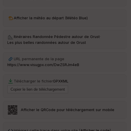
ar
ri
v
Afficher la météo au départ (Météo Blue)
é
e
Itinéraires Randonnée Pédestre autour de
Grust
·
C
Les plus belles randonnées autour de Grust
ou
le
ur
URL permanente de la page
https://www.visugpx.com/DwZSRJm4eB
Télécharger le fichier
GPX
KML
Ep
ai
ss
eu
r
Afficher le QRCode pour téléchargement sur mobile
Tr
an
sp
Intégrez cette trace dans votre site [
Afficher le code
]