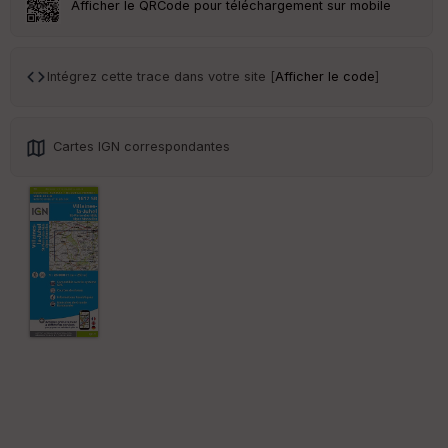
Afficher le QRCode pour téléchargement sur mobile
Tr
an
sp
Intégrez cette trace dans votre site [
Afficher le code
]
ar
en
ce
Cartes IGN correspondantes
Po
int
illé
s
S
e
n
s
St
re
et
Vi