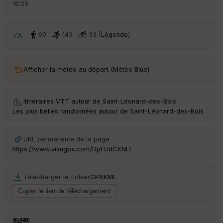
16:25
é
p
ar
t
90
143
33 [
Légende
]
ar
ri
v
Afficher la météo au départ (Météo Blue)
é
e
Itinéraires VTT autour de
Saint-Léonard-des-Bois
·
C
Les plus belles randonnées autour de Saint-Léonard-des-Bois
ou
le
ur
URL permanente de la page
https://www.visugpx.com/DpFUdCXNLt
Télécharger le fichier
GPX
KML
Ep
ai
ss
eu
r