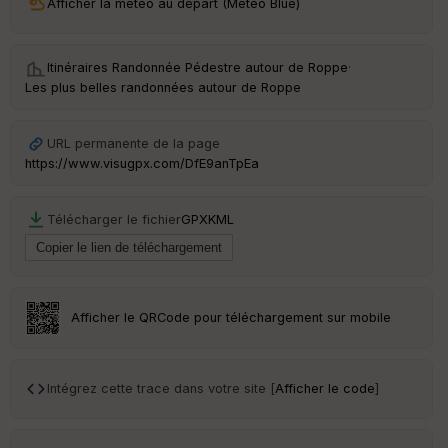
Afficher la météo au départ (Météo Blue)
ri
v
é
e
Itinéraires Randonnée Pédestre autour de
Roppe
·
Les plus belles randonnées autour de Roppe
C
ou
le
URL permanente de la page
ur
https://www.visugpx.com/DfE9anTpEa
Télécharger le fichier
GPX
KML
Ep
ai
ss
eu
r
Afficher le QRCode pour téléchargement sur mobile
Tr
an
Intégrez cette trace dans votre site [
Afficher le code
]
sp
ar
en