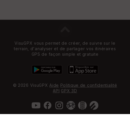
VisuGPX vous permet de créer, de suivre sur le
terrain, d'analyser et de partager vos itinéraires
GPS de façon simple et gratuite
© 2026 VisuGPX
Aide
Politique de confidentialité
API
GPX 3D