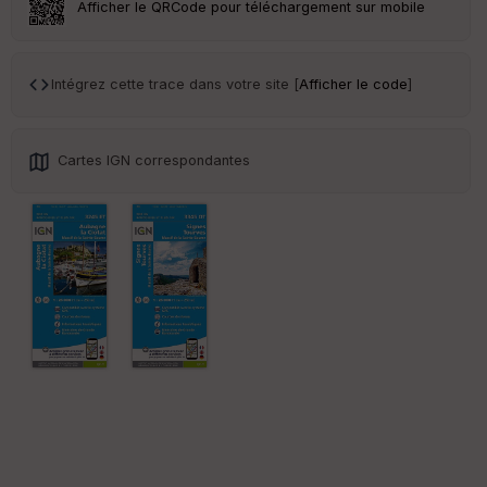
Afficher le QRCode pour téléchargement sur mobile
Tr
an
sp
Intégrez cette trace dans votre site [
Afficher le code
]
ar
en
ce
Cartes IGN correspondantes
Po
int
illé
s
S
e
n
s
St
re
et
Vi