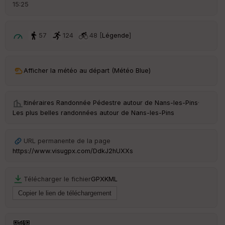
d
15:25
é
p
ar
t
57
124
48 [
Légende
]
ar
ri
v
Afficher la météo au départ (Météo Blue)
é
e
Itinéraires Randonnée Pédestre autour de
Nans-les-Pins
·
C
Les plus belles randonnées autour de Nans-les-Pins
ou
le
ur
URL permanente de la page
https://www.visugpx.com/DdkJ2hUXXs
Télécharger le fichier
GPX
KML
Ep
ai
ss
eu
r