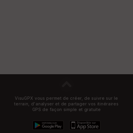
w
VisuGPX vous permet de créer, de suivre sur le
terrain, d'analyser et de partager vos itinéraires
GPS de façon simple et gratuite