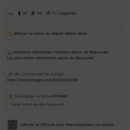
p
ar
t
88
196
113 [
Légende
]
ar
ri
v
Afficher la météo au départ (Météo Blue)
é
e
Itinéraires Randonnée Pédestre autour de
Beausoleil
·
C
Les plus belles randonnées autour de Beausoleil
ou
le
ur
URL permanente de la page
https://www.visugpx.com/DbZU0OAHNh
Télécharger le fichier
GPX
KML
Ep
ai
ss
eu
r
Afficher le QRCode pour téléchargement sur mobile