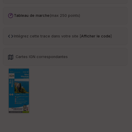
Tr
an
sp
Tableau de marche
(max 250 points)
ar
en
ce
Intégrez cette trace dans votre site [
Afficher le code
]
Po
int
illé
Cartes IGN correspondantes
s
S
e
n
s
St
re
et
Vi
e