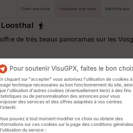
Créer une trace
Visualiser une trace
Bibliothèque
s Loosthal
 offre de très beaux panoramas sur les Vosge
Pour soutenir VisuGPX, faites le bon choi
En cliquant sur "accepter" vous autorisez l'utilisation de cookies à
usage technique nécessaires au bon fonctionnement du site, ainsi
que l'utilisation d'autres cookies (éventuellement tiers) à des fins
statistiques ou de personnalisation des annonces pour vous
proposer des services et des offres adaptées à vos centres
d'interêt.
Vous pouvez à tout moment modifier ce choix ou obtenir des
informations sur ces cookies sur la page des conditions générale
d'utilisation du service :