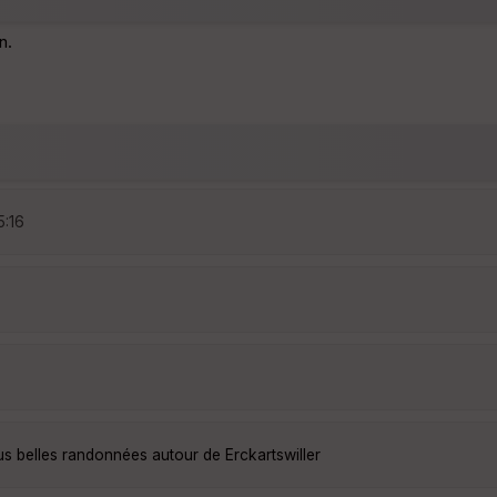
n.
5:16
us belles randonnées autour de Erckartswiller