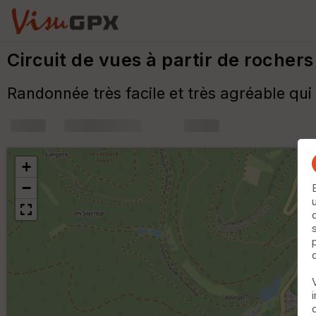
Circuit de vues à partir de rocher
Randonnée très facile et très agréable qui
+
m
+
−