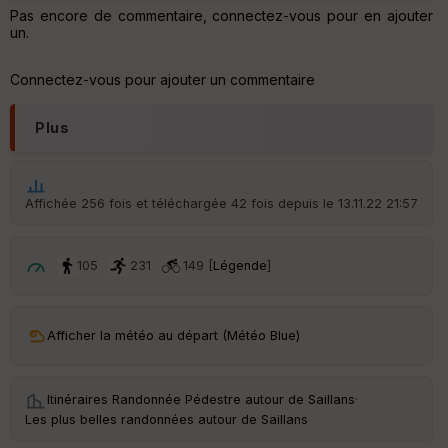
Pas encore de commentaire, connectez-vous pour en ajouter
Aff
un.
ic
he
r
Connectez-vous pour ajouter un commentaire
d
é
p
Plus
ar
t
ar
Affichée 256 fois et téléchargée 42 fois depuis le 13.11.22 21:57
ri
v
é
e
105
231
149 [
Légende
]
C
ou
Afficher la météo au départ (Météo Blue)
le
ur
Itinéraires Randonnée Pédestre autour de
Saillans
·
Les plus belles randonnées autour de Saillans