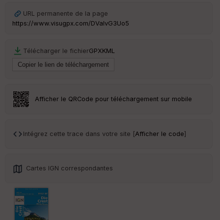
Ep
ai
URL permanente de la page
ss
https://www.visugpx.com/DVaIvG3Uo5
eu
r
Télécharger le fichier
GPX
KML
Tr
an
sp
ar
en
Afficher le QRCode pour téléchargement sur mobile
ce
Po
Intégrez cette trace dans votre site [
Afficher le code
]
int
illé
s
Cartes IGN correspondantes
S
e
n
s