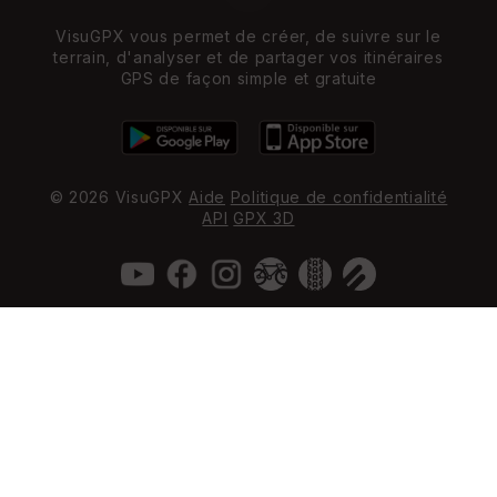
VisuGPX vous permet de créer, de suivre sur le
terrain, d'analyser et de partager vos itinéraires
GPS de façon simple et gratuite
© 2026 VisuGPX
Aide
Politique de confidentialité
API
GPX 3D