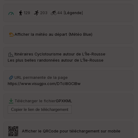
p
ar
t
129
203
44 [
Légende
]
ar
ri
v
Afficher la météo au départ (Météo Blue)
é
e
Itinéraires Cyclotourisme autour de
L'Île-Rousse
·
C
Les plus belles randonnées autour de L'Île-Rousse
ou
le
ur
URL permanente de la page
https://www.visugpx.com/DTcI8GCIBw
Télécharger le fichier
GPX
KML
Ep
ai
ss
eu
r
Afficher le QRCode pour téléchargement sur mobile