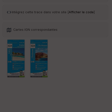
Tr
an
sp
Intégrez cette trace dans votre site [
Afficher le code
]
ar
en
ce
Cartes IGN correspondantes
Po
int
illé
s
S
e
n
s
St
re
et
Vi
e
w