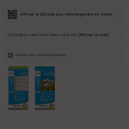
r
Afficher le QRCode pour téléchargement sur mobile
Tr
an
sp
ar
Intégrez cette trace dans votre site [
Afficher le code
]
en
ce
Cartes IGN correspondantes
Po
int
illé
s
S
e
n
s
St
re