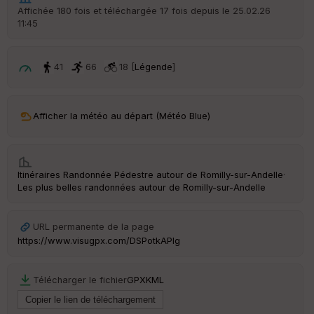
r
Affichée 180 fois et téléchargée 17 fois depuis le 25.02.26
d
11:45
é
p
ar
t
41
66
18 [
Légende
]
ar
ri
v
Afficher la météo au départ (Météo Blue)
é
e
C
Itinéraires Randonnée Pédestre autour de
Romilly-sur-Andelle
·
ou
Les plus belles randonnées autour de Romilly-sur-Andelle
le
ur
URL permanente de la page
https://www.visugpx.com/DSPotkAPlg
Ep
Télécharger le fichier
GPX
KML
ai
ss
eu