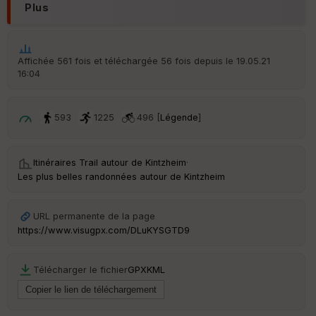
Plus
Po
int
illé
s
Affichée 561 fois et téléchargée 56 fois depuis le 19.05.21
16:04
S
e
n
593
1225
496 [
Légende
]
s
St
Itinéraires Trail autour de
Kintzheim
·
re
Les plus belles randonnées autour de Kintzheim
et
Vi
e
URL permanente de la page
w
https://www.visugpx.com/DLuKYSGTD9
Télécharger le fichier
GPX
KML