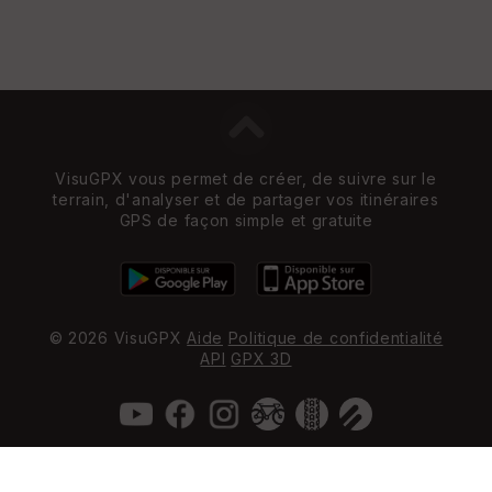
VisuGPX vous permet de créer, de suivre sur le
terrain, d'analyser et de partager vos itinéraires
GPS de façon simple et gratuite
© 2026 VisuGPX
Aide
Politique de confidentialité
API
GPX 3D