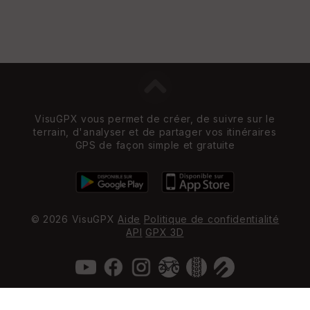
VisuGPX vous permet de créer, de suivre sur le
terrain, d'analyser et de partager vos itinéraires
GPS de façon simple et gratuite
© 2026 VisuGPX
Aide
Politique de confidentialité
API
GPX 3D