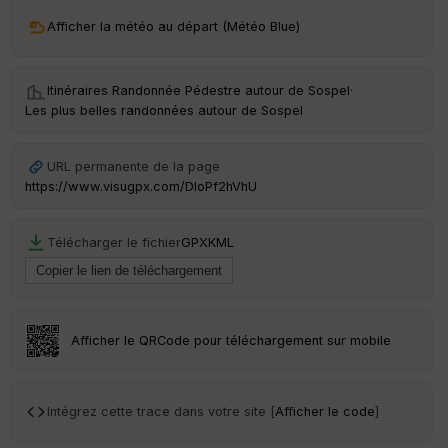
ri
v
Afficher la météo au départ (Météo Blue)
é
e
Itinéraires Randonnée Pédestre autour de
Sospel
·
C
Les plus belles randonnées autour de Sospel
ou
le
ur
URL permanente de la page
https://www.visugpx.com/DIoPf2hVhU
Télécharger le fichier
GPX
KML
Ep
ai
ss
eu
r
Afficher le QRCode pour téléchargement sur mobile
Tr
an
sp
Intégrez cette trace dans votre site [
Afficher le code
]
ar
en