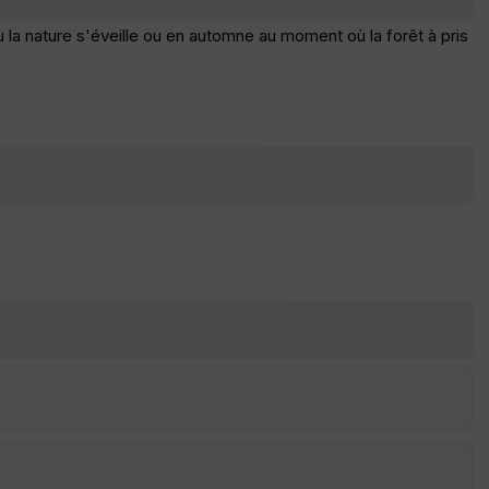
d
é
 la nature s'éveille ou en automne au moment où la forêt à pris
p
ar
t
ar
ri
v
é
e
C
ou
le
ur
E
pa
is