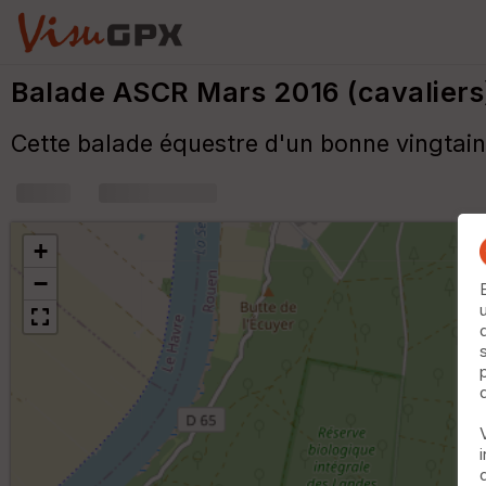
Balade ASCR Mars 2016 (cavaliers
Cette balade équestre d'un bonne vingtain
+
m
+
−