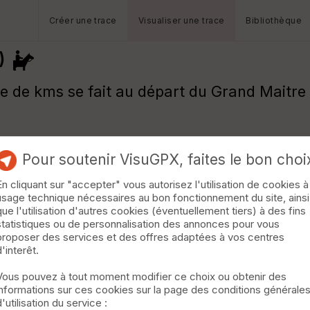
Créer une trace
Visualiser une trace
Bibliothèque
)
e de kms se fait au départ du Grand Maitre 
Pour soutenir VisuGPX, faites le bon choi
En cliquant sur "accepter" vous autorisez l'utilisation de cookies à
usage technique nécessaires au bon fonctionnement du site, ainsi
que l'utilisation d'autres cookies (éventuellement tiers) à des fins
statistiques ou de personnalisation des annonces pour vous
proposer des services et des offres adaptées à vos centres
d'interêt.
Vous pouvez à tout moment modifier ce choix ou obtenir des
informations sur ces cookies sur la page des conditions générale
d'utilisation du service :