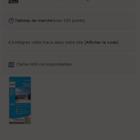
Tr
an
sp
ar
Tableau de marche
(max 250 points)
en
ce
Intégrez cette trace dans votre site [
Afficher le code
]
Po
int
illé
s
Cartes IGN correspondantes
S
e
n
s
St
re
et
Vi
e
w