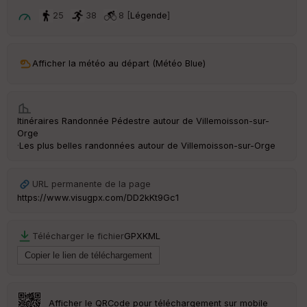
p
ar
25
38
8 [
Légende
]
t
ar
Afficher la météo au départ (Météo Blue)
ri
v
é
e
Itinéraires Randonnée Pédestre autour de
Villemoisson-sur-
C
Orge
ou
·
Les plus belles randonnées autour de Villemoisson-sur-Orge
le
ur
URL permanente de la page
https://www.visugpx.com/DD2kKt9Gc1
Ep
Télécharger le fichier
GPX
KML
ai
ss
eu
r
Afficher le QRCode pour téléchargement sur mobile