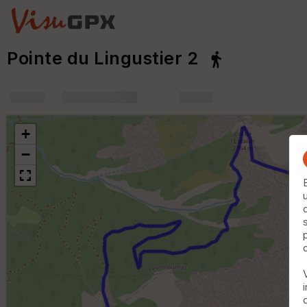
Pointe du Lingustier 2
+
m
+
−