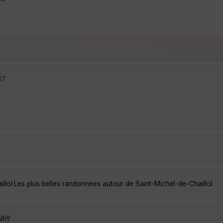
47
llol
·
Les plus belles randonnées autour de Saint-Michel-de-Chaillol
lhY