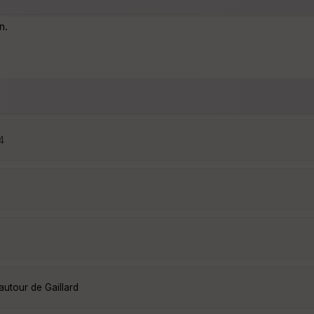
n.
4
autour de Gaillard