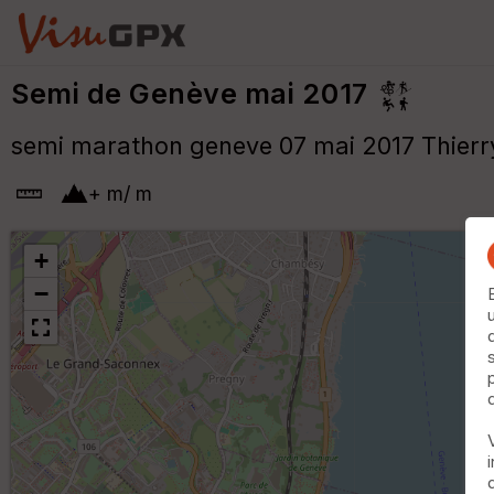
Semi de Genève mai 2017
semi marathon geneve 07 mai 2017 Thierr
+
m
/
m
+
−