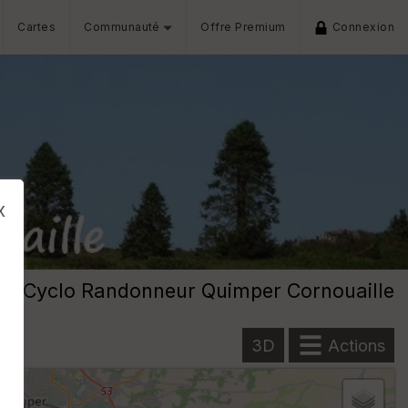
Cartes
Communauté
Offre Premium
Connexion
x
Cyclo Randonneur Quimper Cornouaille
3D
Actions
s