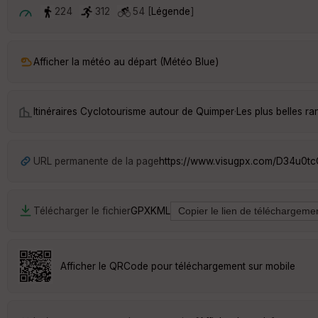
224
312
54 [
Légende
]
Afficher la météo au départ (Météo Blue)
Itinéraires Cyclotourisme autour de
Quimper
·
Les plus belles 
URL permanente de la page
https://www.visugpx.com/D34u0t
Télécharger le fichier
GPX
KML
Afficher le QRCode pour téléchargement sur mobile