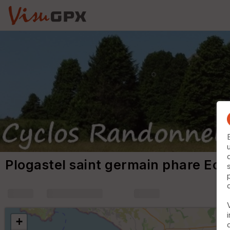
Plogastel saint germain phare Eck
+
m
+