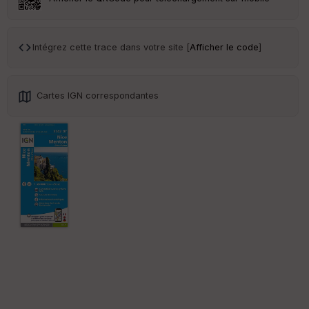
Tr
an
sp
Intégrez cette trace dans votre site [
Afficher le code
]
ar
en
ce
Cartes IGN correspondantes
Po
int
illé
s
S
e
n
s
St
re
et
Vi