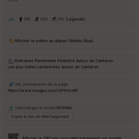
é
p
ar
t
108
250
150 [
Légende
]
ar
ri
v
Afficher la météo au départ (Météo Blue)
é
e
Itinéraires Randonnée Pédestre autour de
Cantaron
·
C
Les plus belles randonnées autour de Cantaron
ou
le
ur
URL permanente de la page
https://www.visugpx.com/CtFhIVsxNf
Télécharger le fichier
GPX
KML
Ep
ai
ss
eu
r
Afficher le QRCode pour téléchargement sur mobile