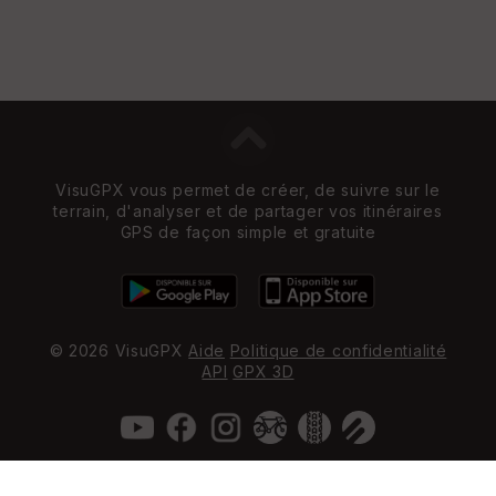
VisuGPX vous permet de créer, de suivre sur le
terrain, d'analyser et de partager vos itinéraires
GPS de façon simple et gratuite
© 2026 VisuGPX
Aide
Politique de confidentialité
API
GPX 3D