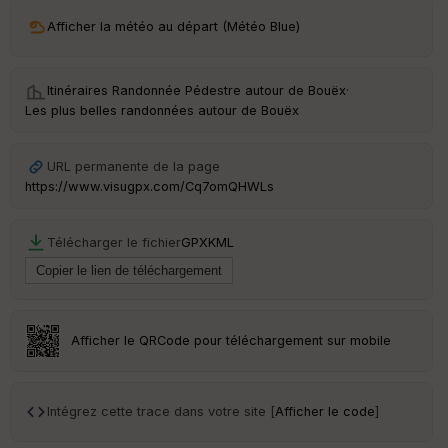
ri
v
Afficher la météo au départ (Météo Blue)
é
e
Itinéraires Randonnée Pédestre autour de
Bouëx
·
C
Les plus belles randonnées autour de Bouëx
ou
le
ur
URL permanente de la page
https://www.visugpx.com/Cq7omQHWLs
Télécharger le fichier
GPX
KML
Ep
ai
ss
eu
r
Afficher le QRCode pour téléchargement sur mobile
Tr
an
sp
Intégrez cette trace dans votre site [
Afficher le code
]
ar
en