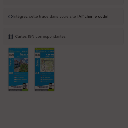
ar
en
ce
Intégrez cette trace dans votre site [
Afficher le code
]
Po
int
illé
Cartes IGN correspondantes
s
S
e
n
s
St
re
et
Vi
e
w