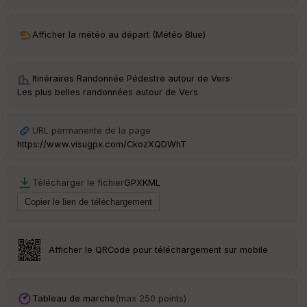
ar
ri
v
Afficher la météo au départ (Météo Blue)
é
e
Itinéraires Randonnée Pédestre autour de
Vers
·
C
Les plus belles randonnées autour de Vers
ou
le
ur
URL permanente de la page
https://www.visugpx.com/CkozXQDWhT
Télécharger le fichier
GPX
KML
Ep
ai
ss
eu
r
Afficher le QRCode pour téléchargement sur mobile
Tr
an
sp
Tableau de marche
(max 250 points)