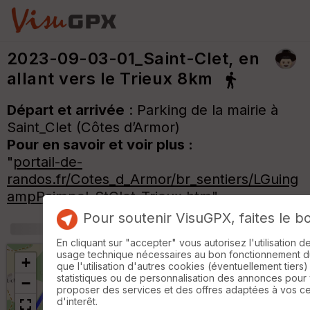
2023-09-03-01_Saint-Clet, en
allant vers le Trieux 8km
Départ et arrivée
: Parking de la mairie à
Saint_Clet (Côtes d’Armor)
Pour en savoir et voir plus :
"
portail-de-
randos.fr/Cotes_d_Armor/br_sentiers/LGuing
ampPaimpol_StClet_Trieux.htm
"
Pour soutenir VisuGPX, faites le b
+
m
En cliquant sur "accepter" vous autorisez l'utilisation 
usage technique nécessaires au bon fonctionnement du 
+
que l'utilisation d'autres cookies (éventuellement tiers)
statistiques ou de personnalisation des annonces pour
−
proposer des services et des offres adaptées à vos c
d'interêt.