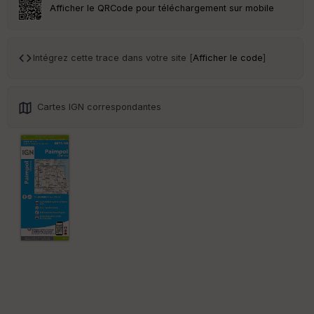
Afficher le QRCode pour téléchargement sur mobile
St
re
et
Vi
Intégrez cette trace dans votre site [
Afficher le code
]
e
w
Cartes IGN correspondantes