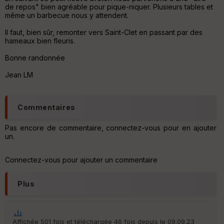
Aff
de repos" bien agréable pour pique-niquer. Plusieurs tables et
ic
même un barbecue nous y attendent.
he
r
Il faut, bien sûr, remonter vers Saint-Clet en passant par des
d
hameaux bien fleuris.
é
p
Bonne randonnée
ar
t
Jean LM
ar
ri
Commentaires
v
é
e
Pas encore de commentaire, connectez-vous pour en ajouter
un.
C
ou
Connectez-vous pour ajouter un commentaire
le
ur
Plus
Ep
Affichée 501 fois et téléchargée 46 fois depuis le 09.09.23