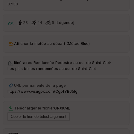
ai
07:30
ss
eu
r
28
44
5 [
Légende
]
Tr
an
Afficher la météo au départ (Météo Blue)
sp
ar
en
ce
Itinéraires Randonnée Pédestre autour de
Saint-Clet
·
Les plus belles randonnées autour de Saint-Clet
Po
int
URL permanente de la page
illé
https://www.visugpx.com/CgpfYB65Ig
s
S
Télécharger le fichier
GPX
KML
e
n
s