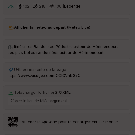
ar
t
102
218
130 [
Légende
]
ar
ri
v
Afficher la météo au départ (Météo Blue)
é
e
Itinéraires Randonnée Pédestre autour de
Hérimoncourt
·
C
Les plus belles randonnées autour de Hérimoncourt
ou
le
ur
URL permanente de la page
https://www.visugpx.com/COlCVhNGvQ
Télécharger le fichier
GPX
KML
Ep
ai
ss
eu
r
Afficher le QRCode pour téléchargement sur mobile
Tr