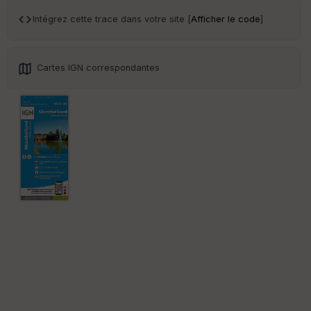
an
sp
Intégrez cette trace dans votre site [
Afficher le code
]
ar
en
ce
Cartes IGN correspondantes
Po
int
illé
s
S
e
n
s
St
re
et
Vi
e
w