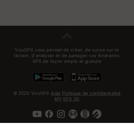
VisuGPX vous permet de créer, de suivre sur le
terrain, d'analyser et de partager vos itinéraires
GPS de façon simple et gratuite
© 2026 VisuGPX
Aide
Politique de confidentialité
API
GPX 3D