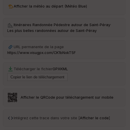
ri
v
Afficher la météo au départ (Météo Blue)
é
e
Itinéraires Randonnée Pédestre autour de
Saint-Péray
·
C
Les plus belles randonnées autour de Saint-Péray
ou
le
ur
URL permanente de la page
https://www.visugpx.com/CK1bNxkT5F
Télécharger le fichier
GPX
KML
Ep
ai
ss
eu
r
Afficher le QRCode pour téléchargement sur mobile
Tr
an
sp
Intégrez cette trace dans votre site [
Afficher le code
]
ar
en