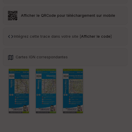
Afficher le QRCode pour téléchargement sur mobile
Ep
ai
Intégrez cette trace dans votre site [
Afficher le code
]
ss
eu
r
Cartes IGN correspondantes
Tr
an
sp
ar
en
ce
Po
int
illé
s