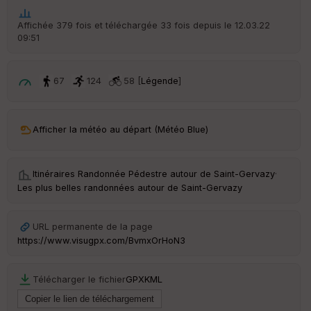
he
r
Affichée 379 fois et téléchargée 33 fois depuis le 12.03.22
d
09:51
é
p
ar
t
67
124
58 [
Légende
]
ar
ri
v
Afficher la météo au départ (Météo Blue)
é
e
Itinéraires Randonnée Pédestre autour de
Saint-Gervazy
·
Fil
Les plus belles randonnées autour de Saint-Gervazy
tr
e
P
URL permanente de la page
OI
https://www.visugpx.com/BvmxOrHoN3
C
Télécharger le fichier
GPX
KML
ou
le
ur