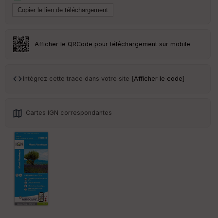
ai
ss
eu
r
Afficher le QRCode pour téléchargement sur mobile
Tr
an
sp
ar
Intégrez cette trace dans votre site [
Afficher le code
]
en
ce
Cartes IGN correspondantes
Po
int
illé
s
S
e
n
s