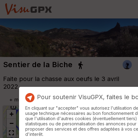
Sentier de la Biche
Faite pour la chasse aux oeufs le 3 avril
2022
Pour soutenir VisuGPX, faites le b
+
m
En cliquant sur "accepter" vous autorisez l'utilisation 
+
usage technique nécessaires au bon fonctionnement du 
que l'utilisation d'autres cookies (éventuellement tiers)
−
statistiques ou de personnalisation des annonces pour
proposer des services et des offres adaptées à vos c
d'interêt.