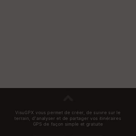
St
re
et
Vi
e
w
VisuGPX vous permet de créer, de suivre sur le
terrain, d'analyser et de partager vos itinéraires
GPS de façon simple et gratuite