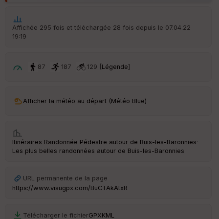
ic
he
r
Affichée 295 fois et téléchargée 28 fois depuis le 07.04.22
d
19:19
é
p
ar
t
87
187
129 [
Légende
]
ar
ri
v
Afficher la météo au départ (Météo Blue)
é
e
C
Itinéraires Randonnée Pédestre autour de
Buis-les-Baronnies
·
ou
Les plus belles randonnées autour de Buis-les-Baronnies
le
ur
URL permanente de la page
https://www.visugpx.com/BuCTAkAtxR
Ep
Télécharger le fichier
GPX
KML