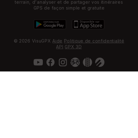
terrain, d'analyser et de partager vos itinéraires
GPS de façon simple et gratuite
© 2026 VisuGPX
Aide
Politique de confidentialité
API
GPX 3D