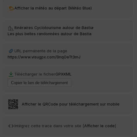
ri
v
Afficher la météo au départ (Météo Blue)
é
e
Itinéraires Cyclotourisme autour de
Bastia
·
C
Les plus belles randonnées autour de Bastia
ou
le
ur
URL permanente de la page
https://www.visugpx.com/BnqOeTt3mJ
Télécharger le fichier
GPX
KML
Ep
ai
ss
eu
r
Afficher le QRCode pour téléchargement sur mobile
Tr
an
sp
Intégrez cette trace dans votre site [
Afficher le code
]
ar
en