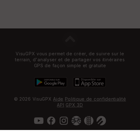
VisuGPX vous permet de créer, de suivre sur le
terrain, d'analyser et de partager vos itinéraires
GPS de façon simple et gratuite
© 2026 VisuGPX
Aide
Politique de confidentialité
API
GPX 3D