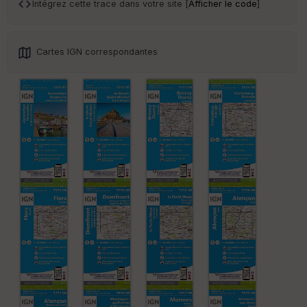
ar
Intégrez cette trace dans votre site [
Afficher le code
]
en
ce
Cartes IGN correspondantes
Po
int
illé
s
S
e
n
s
St
re
et
Vi
e
w