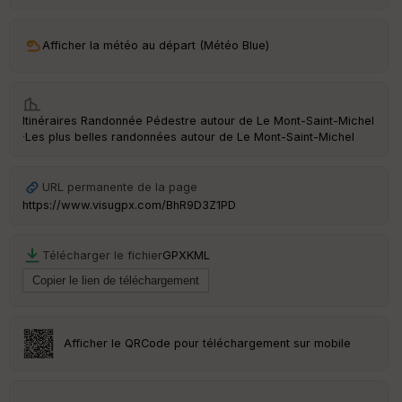
ar
ri
v
Afficher la météo au départ (Météo Blue)
é
e
C
Itinéraires Randonnée Pédestre autour de
Le Mont-Saint-Michel
ou
·
Les plus belles randonnées autour de Le Mont-Saint-Michel
le
ur
URL permanente de la page
https://www.visugpx.com/BhR9D3Z1PD
Ep
Télécharger le fichier
GPX
KML
ai
ss
eu
r
Afficher le QRCode pour téléchargement sur mobile
Tr
an
sp