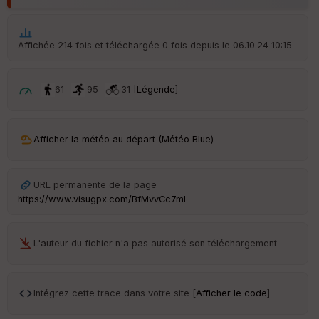
ou
le
ur
Affichée 214 fois et téléchargée 0 fois depuis le 06.10.24 10:15
61
95
31 [
Légende
]
Ep
ai
ss
eu
Afficher la météo au départ (Météo Blue)
r
URL permanente de la page
Tr
https://www.visugpx.com/BfMvvCc7ml
an
sp
ar
en
L'auteur du fichier n'a pas autorisé son téléchargement
ce
Po
Intégrez cette trace dans votre site [
Afficher le code
]
int
illé