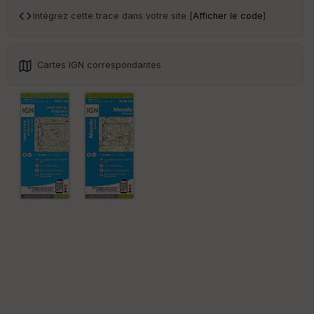
an
sp
Intégrez cette trace dans votre site [
Afficher le code
]
ar
en
ce
Cartes IGN correspondantes
Po
int
illé
s
S
e
n
s
St
re
et
Vi
e
w