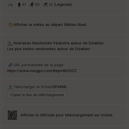
t
41
60
14 [
Légende
]
ar
ri
v
Afficher la météo au départ (Météo Blue)
é
e
Itinéraires Randonnée Pédestre autour de
Estables
·
C
Les plus belles randonnées autour de Estables
ou
le
ur
URL permanente de la page
https://www.visugpx.com/BepmWiZnZZ
Télécharger le fichier
GPX
KML
Ep
ai
ss
eu
r
Afficher le QRCode pour téléchargement sur mobile
Tr