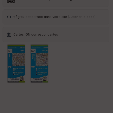
Tr
an
sp
ar
Intégrez cette trace dans votre site [
Afficher le code
]
en
ce
Cartes IGN correspondantes
Po
int
illé
s
S
e
n
s
St
re
et
Vi
e
w