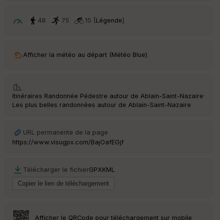
p
ar
t
48
75
15 [
Légende
]
ar
ri
v
Afficher la météo au départ (Météo Blue)
é
e
C
Itinéraires Randonnée Pédestre autour de
Ablain-Saint-Nazaire
·
ou
Les plus belles randonnées autour de Ablain-Saint-Nazaire
le
ur
URL permanente de la page
https://www.visugpx.com/BajOafEGjf
Ep
Télécharger le fichier
GPX
KML
ai
ss
eu
r
Afficher le QRCode pour téléchargement sur mobile