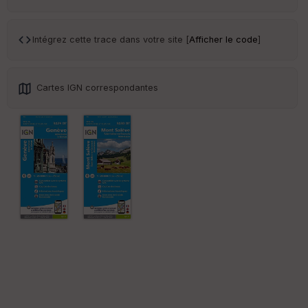
ar
en
ce
Intégrez cette trace dans votre site [
Afficher le code
]
Po
int
illé
Cartes IGN correspondantes
s
S
e
n
s
St
re
et
Vi
e
w