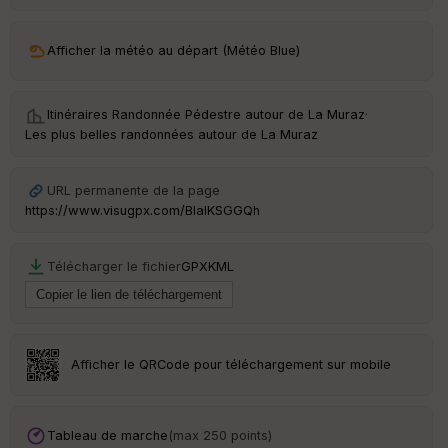
ar
ri
v
Afficher la météo au départ (Météo Blue)
é
e
Itinéraires Randonnée Pédestre autour de
La Muraz
·
C
Les plus belles randonnées autour de La Muraz
ou
le
ur
URL permanente de la page
https://www.visugpx.com/BIaIKSGGQh
Télécharger le fichier
GPX
KML
Ep
ai
ss
eu
r
Afficher le QRCode pour téléchargement sur mobile
Tr
an
sp
Tableau de marche
(max 250 points)