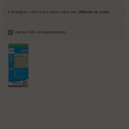
ar
en
ce
Intégrez cette trace dans votre site [
Afficher le code
]
Po
int
Cartes IGN correspondantes
illé
s
S
e
n
s
St
re
et
Vi
e
w