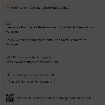
ar
Afficher la météo au départ (Météo Blue)
ri
v
é
e
Itinéraires Randonnée Pédestre autour de
Saint-Clément-de-
C
Valorgue
ou
·
le
Les plus belles randonnées autour de Saint-Clément-de-
ur
Valorgue
URL permanente de la page
https://www.visugpx.com/BBwtlGOrOF
Ep
ai
ss
Télécharger le fichier
GPX
KML
eu
r
Tr
an
Afficher le QRCode pour téléchargement sur mobile
sp